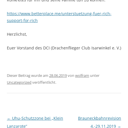
https://www.betterplace.me/unterstuetzung-fuer-rich-
support-for-rich
Herzlichst,
Euer Vorstand des DCI (Drachenflieger Club Isarwinkel e. V.)
Dieser Beitrag wurde am
28.06.2019
von
wolfram
unter
Uncategorized
veröffentlicht.
Beitragsnavigation
←
Uhu-Schutzzone bei „Klein
Brauneckbahnrevision
Lanzarote“
4.-29.11.2019
→